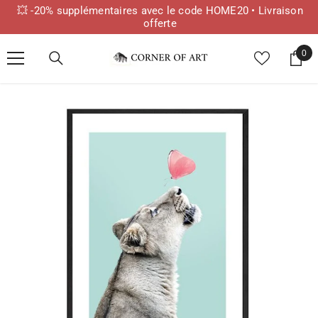
💥 -20% supplémentaires avec le code HOME20 • Livraison
offerte
IGNORER ET PASSER AU CONTENU
0
0
ite