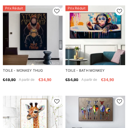
Prix Réduit
Prix Réduit
TOILE - MONKEY THUG
TOILE - BATH MONKEY
€49,90
€34,90
€54,90
€34,90
A partir de
A partir de