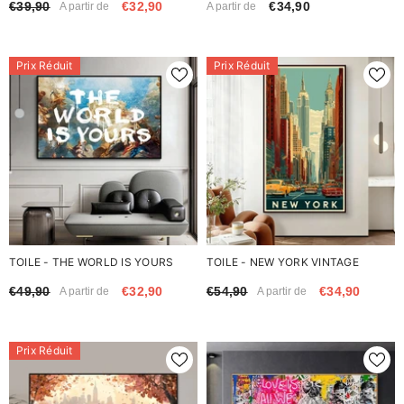
€39,90
€32,90
€34,90
A partir de
A partir de
Prix Réduit
Prix Réduit
TOILE - THE WORLD IS YOURS
TOILE - NEW YORK VINTAGE
€49,90
€32,90
€54,90
€34,90
A partir de
A partir de
Prix Réduit