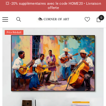
💥 -20% supplémentaires avec le code HOME20 • Livraison
offerte
IGNORER ET PASSER AU CONTENU
0
0
ite
Prix Réduit