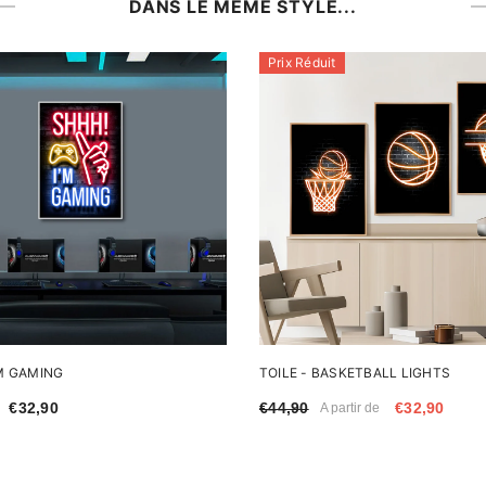
DANS LE MÊME STYLE...
Prix Réduit
'M GAMING
TOILE - BASKETBALL LIGHTS
€32,90
€44,90
€32,90
A partir de