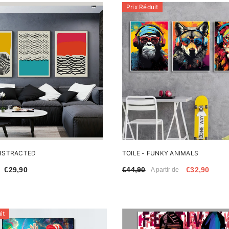
Prix Réduit
ABSTRACTED
TOILE - FUNKY ANIMALS
€29,90
€44,90
€32,90
A partir de
it