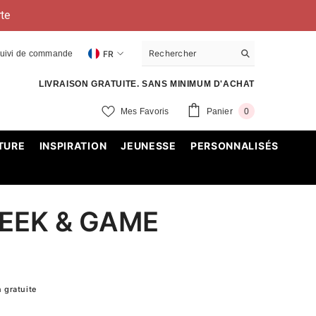
te
uivi de commande
FR
FR
LIVRAISON GRATUITE. SANS MINIMUM D'ACHAT
EN
0
Mes Favoris
Panier
0
item
TURE
INSPIRATION
JEUNESSE
PERSONNALISÉS
GEEK & GAME
n gratuite