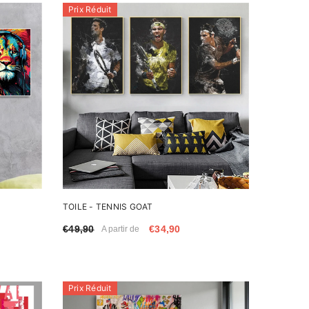
Prix Réduit
TOILE - TENNIS GOAT
€49,90
€34,90
A partir de
Prix Réduit