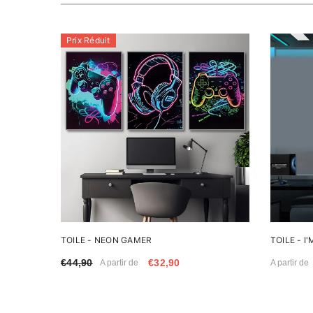
Prix Réduit
TOILE - NEON GAMER
TOILE - I
€44,90
€32,90
A partir de
A partir de