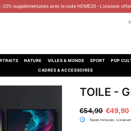
 -20% supplémentaires avec le code HOME20 • Livraison offer
S
RTRAITS
NATURE
VILLES & MONDE
SPORT
POP CUL
CADRES & ACCESSOIRES
TOILE - 
€54,90
€49,90
Taxes incluses. Livraiso